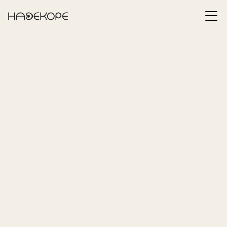
Высокое 
качество 
изделий
Работаем только с проверенными 
материалами и проверяем каждое изделие 
перед отгрузкой. Гарантия 12 месяцев.