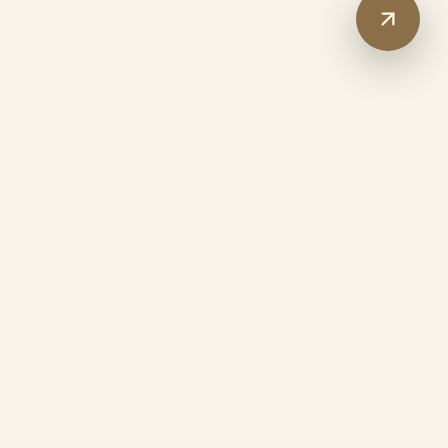
Петли, направляющие, подъемные 
механизмы- выбор производителей 
только согласно мировым 
стандартам надежности и 
плавности хода.
Контроль качества
Проверка после каждого этапа — 
распила, сборки, покраски и перед 
отгрузкой клиенту.
Гарантия
На все наши изделия и 
комплектующие гарантия 12 